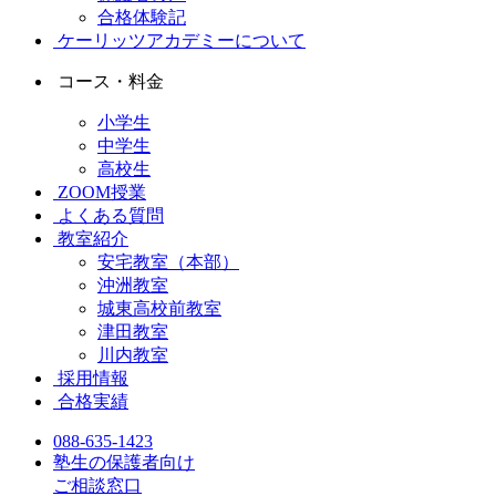
合格体験記
ケーリッツアカデミーについて
コース・料金
小学生
中学生
高校生
ZOOM授業
よくある質問
教室紹介
安宅教室（本部）
沖洲教室
城東高校前教室
津田教室
川内教室
採用情報
合格実績
088-635-1423
塾生の保護者向け
ご相談窓口