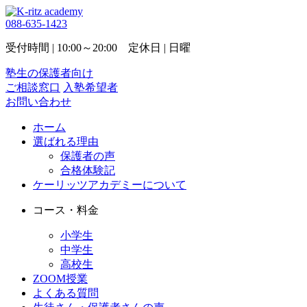
088-635-1423
受付時間 | 10:00～20:00 定休日 | 日曜
塾生の保護者向け
ご相談窓口
入塾希望者
お問い合わせ
ホーム
選ばれる理由
保護者の声
合格体験記
ケーリッツアカデミーについて
コース・料金
小学生
中学生
高校生
ZOOM授業
よくある質問