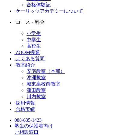
合格体験記
ケーリッツアカデミーについて
コース・料金
小学生
中学生
高校生
ZOOM授業
よくある質問
教室紹介
安宅教室（本部）
沖洲教室
城東高校前教室
津田教室
川内教室
採用情報
合格実績
088-635-1423
塾生の保護者向け
ご相談窓口