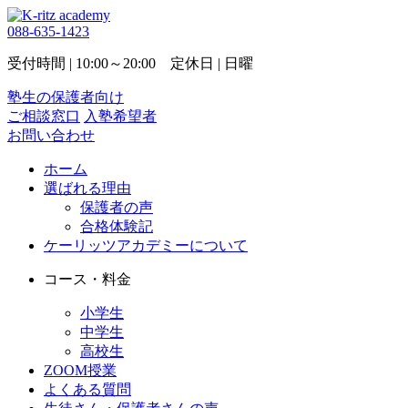
088-635-1423
受付時間 | 10:00～20:00 定休日 | 日曜
塾生の保護者向け
ご相談窓口
入塾希望者
お問い合わせ
ホーム
選ばれる理由
保護者の声
合格体験記
ケーリッツアカデミーについて
コース・料金
小学生
中学生
高校生
ZOOM授業
よくある質問