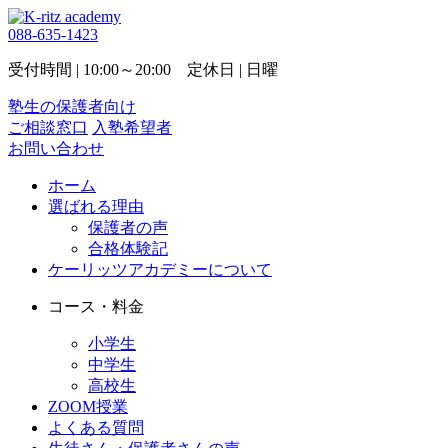
088-635-1423
受付時間 | 10:00～20:00 定休日 | 日曜
塾生の保護者向け
ご相談窓口
入塾希望者
お問い合わせ
ホーム
選ばれる理由
保護者の声
合格体験記
ケーリッツアカデミーについて
コース・料金
小学生
中学生
高校生
ZOOM授業
よくある質問