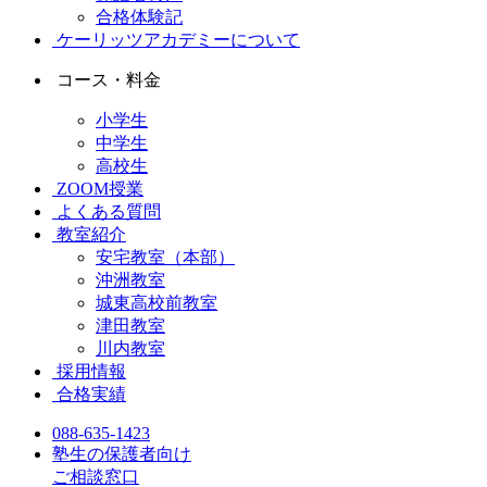
合格体験記
ケーリッツアカデミーについて
コース・料金
小学生
中学生
高校生
ZOOM授業
よくある質問
教室紹介
安宅教室（本部）
沖洲教室
城東高校前教室
津田教室
川内教室
採用情報
合格実績
088-635-1423
塾生の保護者向け
ご相談窓口