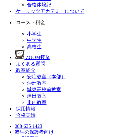
合格体験記
ケーリッツアカデミーについて
コース・料金
小学生
中学生
高校生
ZOOM授業
よくある質問
教室紹介
安宅教室（本部）
沖洲教室
城東高校前教室
津田教室
川内教室
採用情報
合格実績
088-635-1423
塾生の保護者向け