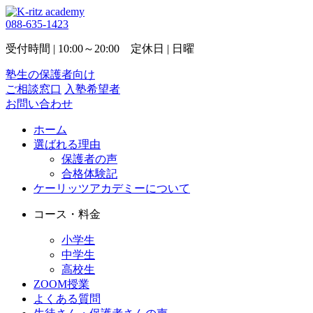
088-635-1423
受付時間 | 10:00～20:00 定休日 | 日曜
塾生の保護者向け
ご相談窓口
入塾希望者
お問い合わせ
ホーム
選ばれる理由
保護者の声
合格体験記
ケーリッツアカデミーについて
コース・料金
小学生
中学生
高校生
ZOOM授業
よくある質問