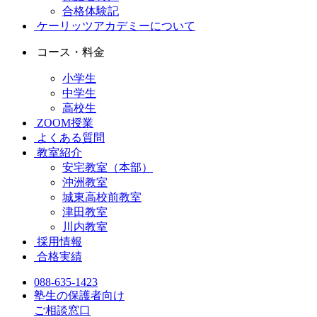
合格体験記
ケーリッツアカデミーについて
コース・料金
小学生
中学生
高校生
ZOOM授業
よくある質問
教室紹介
安宅教室（本部）
沖洲教室
城東高校前教室
津田教室
川内教室
採用情報
合格実績
088-635-1423
塾生の保護者向け
ご相談窓口