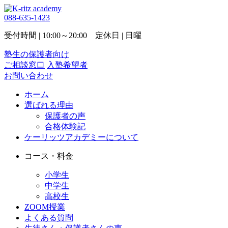
088-635-1423
受付時間 | 10:00～20:00 定休日 | 日曜
塾生の保護者向け
ご相談窓口
入塾希望者
お問い合わせ
ホーム
選ばれる理由
保護者の声
合格体験記
ケーリッツアカデミーについて
コース・料金
小学生
中学生
高校生
ZOOM授業
よくある質問