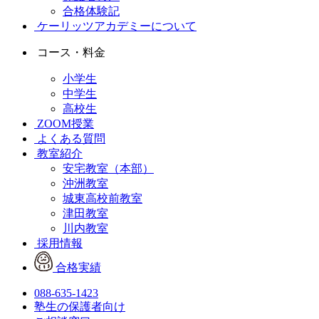
合格体験記
ケーリッツアカデミーについて
コース・料金
小学生
中学生
高校生
ZOOM授業
よくある質問
教室紹介
安宅教室（本部）
沖洲教室
城東高校前教室
津田教室
川内教室
採用情報
合格実績
088-635-1423
塾生の保護者向け