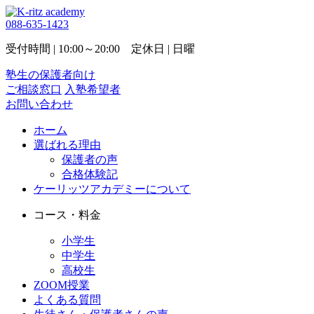
088-635-1423
受付時間 | 10:00～20:00 定休日 | 日曜
塾生の保護者向け
ご相談窓口
入塾希望者
お問い合わせ
ホーム
選ばれる理由
保護者の声
合格体験記
ケーリッツアカデミーについて
コース・料金
小学生
中学生
高校生
ZOOM授業
よくある質問