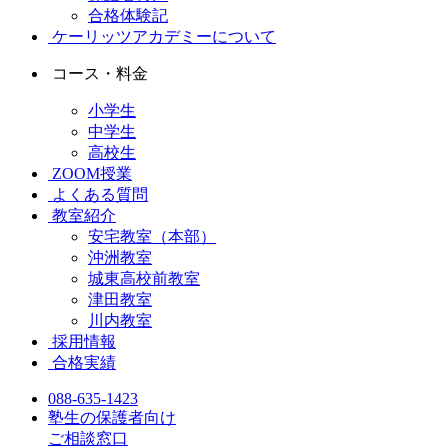
合格体験記
ケーリッツアカデミーについて
コース・料金
小学生
中学生
高校生
ZOOM授業
よくある質問
教室紹介
安宅教室（本部）
沖洲教室
城東高校前教室
津田教室
川内教室
採用情報
合格実績
088-635-1423
塾生の保護者向け
ご相談窓口