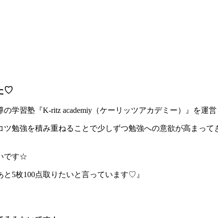
た♡
塾『K-ritz academiy（ケーリッツアカデミー）』を
ツ勉強を積み重ねることで少しずつ勉強への意欲が高まってき
いです☆
あと5枚100点取りたいと言っています♡』