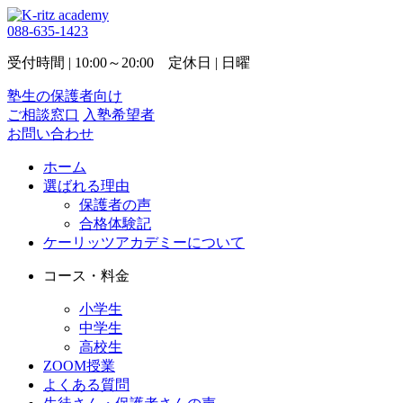
088-635-1423
受付時間 | 10:00～20:00 定休日 | 日曜
塾生の保護者向け
ご相談窓口
入塾希望者
お問い合わせ
ホーム
選ばれる理由
保護者の声
合格体験記
ケーリッツアカデミーについて
コース・料金
小学生
中学生
高校生
ZOOM授業
よくある質問