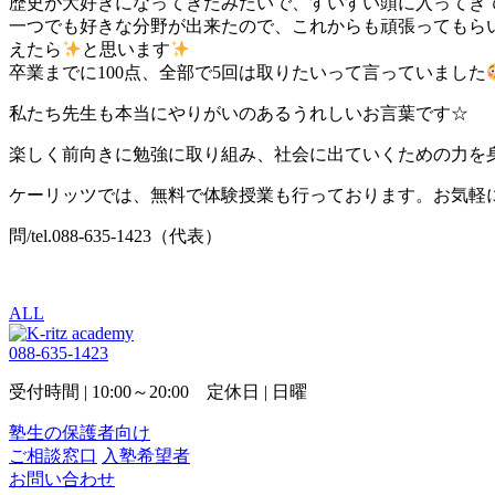
歴史が大好きになってきたみたいで、すいすい頭に入ってき
一つでも好きな分野が出来たので、これからも頑張ってもら
えたら
と思います
卒業までに100点、全部で5回は取りたいって言っていました
私たち先生も本当にやりがいのあるうれしいお言葉です☆
楽しく前向きに勉強に取り組み、社会に出ていくための力を
ケーリッツでは、無料で体験授業も行っております。お気軽
問/tel.088-635-1423（代表）
ALL
088-635-1423
受付時間 | 10:00～20:00 定休日 | 日曜
塾生の保護者向け
ご相談窓口
入塾希望者
お問い合わせ