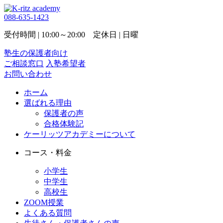
088-635-1423
受付時間 | 10:00～20:00 定休日 | 日曜
塾生の保護者向け
ご相談窓口
入塾希望者
お問い合わせ
ホーム
選ばれる理由
保護者の声
合格体験記
ケーリッツアカデミーについて
コース・料金
小学生
中学生
高校生
ZOOM授業
よくある質問