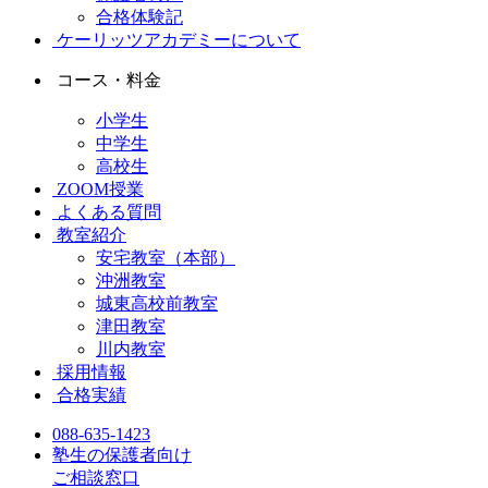
合格体験記
ケーリッツアカデミーについて
コース・料金
小学生
中学生
高校生
ZOOM授業
よくある質問
教室紹介
安宅教室（本部）
沖洲教室
城東高校前教室
津田教室
川内教室
採用情報
合格実績
088-635-1423
塾生の保護者向け
ご相談窓口