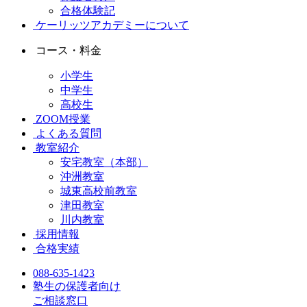
合格体験記
ケーリッツアカデミーについて
コース・料金
小学生
中学生
高校生
ZOOM授業
よくある質問
教室紹介
安宅教室（本部）
沖洲教室
城東高校前教室
津田教室
川内教室
採用情報
合格実績
088-635-1423
塾生の保護者向け
ご相談窓口