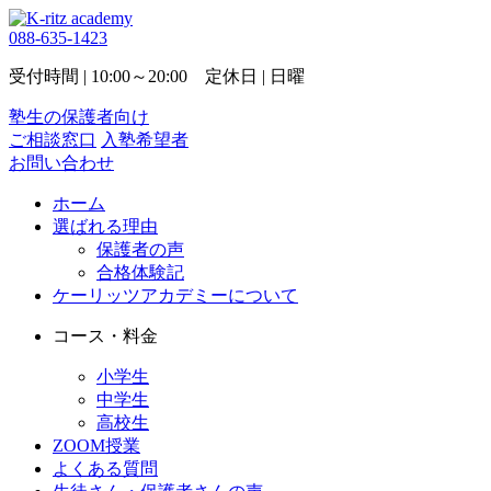
088-635-1423
受付時間 | 10:00～20:00 定休日 | 日曜
塾生の保護者向け
ご相談窓口
入塾希望者
お問い合わせ
ホーム
選ばれる理由
保護者の声
合格体験記
ケーリッツアカデミーについて
コース・料金
小学生
中学生
高校生
ZOOM授業
よくある質問