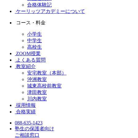
合格体験記
ケーリッツアカデミーについて
コース・料金
小学生
中学生
高校生
ZOOM授業
よくある質問
教室紹介
安宅教室（本部）
沖洲教室
城東高校前教室
津田教室
川内教室
採用情報
合格実績
088-635-1423
塾生の保護者向け
ご相談窓口