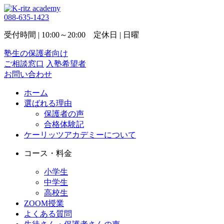
088-635-1423
受付時間 | 10:00～20:00 定休日 | 日曜
塾生の保護者向け
ご相談窓口
入塾希望者
お問い合わせ
ホーム
選ばれる理由
保護者の声
合格体験記
ケーリッツアカデミーについて
コース・料金
小学生
中学生
高校生
ZOOM授業
よくある質問