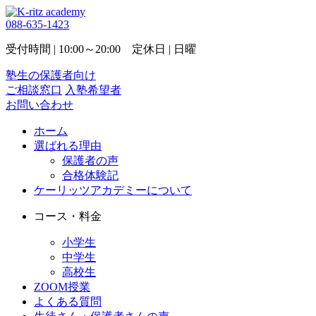
088-635-1423
受付時間 | 10:00～20:00 定休日 | 日曜
塾生の保護者向け
ご相談窓口
入塾希望者
お問い合わせ
ホーム
選ばれる理由
保護者の声
合格体験記
ケーリッツアカデミーについて
コース・料金
小学生
中学生
高校生
ZOOM授業
よくある質問