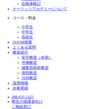
合格体験記
ケーリッツアカデミーについて
コース・料金
小学生
中学生
高校生
ZOOM授業
よくある質問
教室紹介
安宅教室（本部）
沖洲教室
城東高校前教室
津田教室
川内教室
採用情報
合格実績
088-635-1423
塾生の保護者向け
ご相談窓口