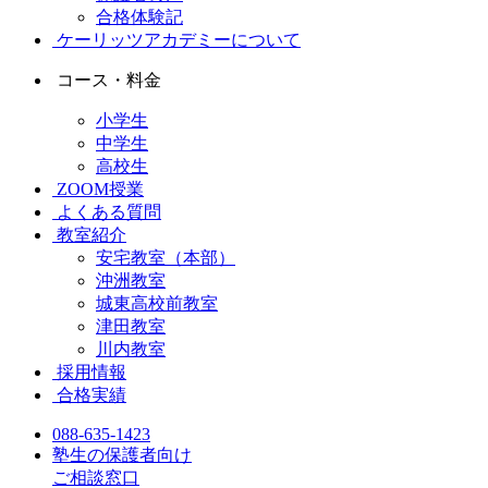
合格体験記
ケーリッツアカデミーについて
コース・料金
小学生
中学生
高校生
ZOOM授業
よくある質問
教室紹介
安宅教室（本部）
沖洲教室
城東高校前教室
津田教室
川内教室
採用情報
合格実績
088-635-1423
塾生の保護者向け
ご相談窓口