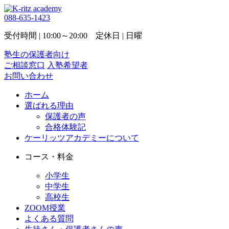
088-635-1423
受付時間 | 10:00～20:00 定休日 | 日曜
塾生の保護者向け
ご相談窓口
入塾希望者
お問い合わせ
ホーム
選ばれる理由
保護者の声
合格体験記
ケーリッツアカデミーについて
コース・料金
小学生
中学生
高校生
ZOOM授業
よくある質問