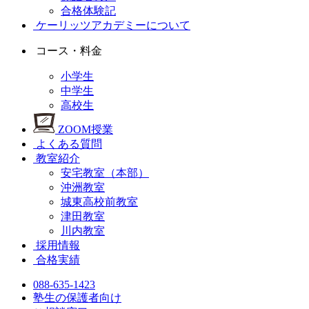
合格体験記
ケーリッツアカデミーについて
コース・料金
小学生
中学生
高校生
ZOOM授業
よくある質問
教室紹介
安宅教室（本部）
沖洲教室
城東高校前教室
津田教室
川内教室
採用情報
合格実績
088-635-1423
塾生の保護者向け