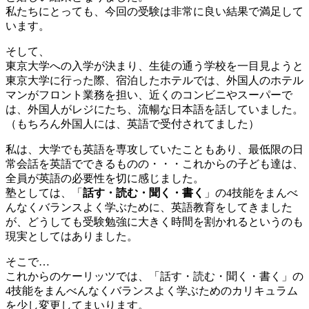
私たちにとっても、今回の受験は非常に良い結果で満足して
います。
そして、
東京大学への入学が決まり、生徒の通う学校を一目見ようと
東京大学に行った際、宿泊したホテルでは、外国人のホテル
マンがフロント業務を担い、近くのコンビニやスーパーで
は、外国人がレジにたち、流暢な日本語を話していました。
（もちろん外国人には、英語で受付されてました）
私は、大学でも英語を専攻していたこともあり、最低限の日
常会話を英語でできるものの・・・これからの子ども達は、
全員が英語の必要性を切に感じました。
塾としては、「
話す・読む・聞く・書く
」の4技能をまんべ
んなくバランスよく学ぶために、英語教育をしてきました
が、どうしても受験勉強に大きく時間を割かれるというのも
現実としてはありました。
そこで…
これからのケーリッツでは、「話す・読む・聞く・書く」の
4技能をまんべんなくバランスよく学ぶためのカリキュラム
を少し変更してまいります。