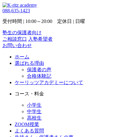
088-635-1423
受付時間 | 10:00～20:00 定休日 | 日曜
塾生の保護者向け
ご相談窓口
入塾希望者
お問い合わせ
ホーム
選ばれる理由
保護者の声
合格体験記
ケーリッツアカデミーについて
コース・料金
小学生
中学生
高校生
ZOOM授業
よくある質問