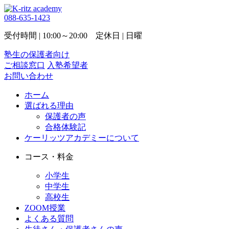
088-635-1423
受付時間 | 10:00～20:00 定休日 | 日曜
塾生の保護者向け
ご相談窓口
入塾希望者
お問い合わせ
ホーム
選ばれる理由
保護者の声
合格体験記
ケーリッツアカデミーについて
コース・料金
小学生
中学生
高校生
ZOOM授業
よくある質問