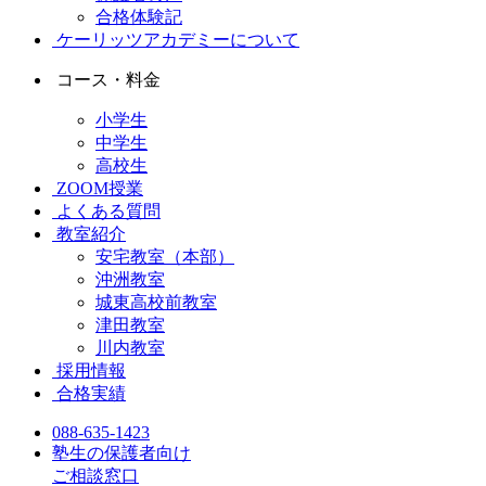
合格体験記
ケーリッツアカデミーについて
コース・料金
小学生
中学生
高校生
ZOOM授業
よくある質問
教室紹介
安宅教室（本部）
沖洲教室
城東高校前教室
津田教室
川内教室
採用情報
合格実績
088-635-1423
塾生の保護者向け
ご相談窓口