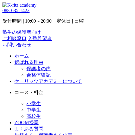
088-635-1423
受付時間 | 10:00～20:00 定休日 | 日曜
塾生の保護者向け
ご相談窓口
入塾希望者
お問い合わせ
ホーム
選ばれる理由
保護者の声
合格体験記
ケーリッツアカデミーについて
コース・料金
小学生
中学生
高校生
ZOOM授業
よくある質問