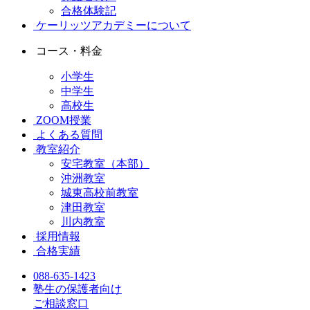
合格体験記
ケーリッツアカデミーについて
コース・料金
小学生
中学生
高校生
ZOOM授業
よくある質問
教室紹介
安宅教室（本部）
沖洲教室
城東高校前教室
津田教室
川内教室
採用情報
合格実績
088-635-1423
塾生の保護者向け
ご相談窓口