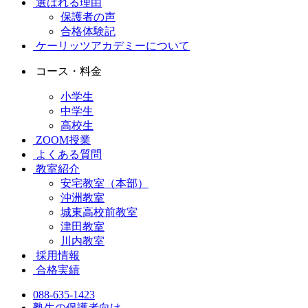
選ばれる理由
保護者の声
合格体験記
ケーリッツアカデミーについて
コース・料金
小学生
中学生
高校生
ZOOM授業
よくある質問
教室紹介
安宅教室（本部）
沖洲教室
城東高校前教室
津田教室
川内教室
採用情報
合格実績
088-635-1423
塾生の保護者向け