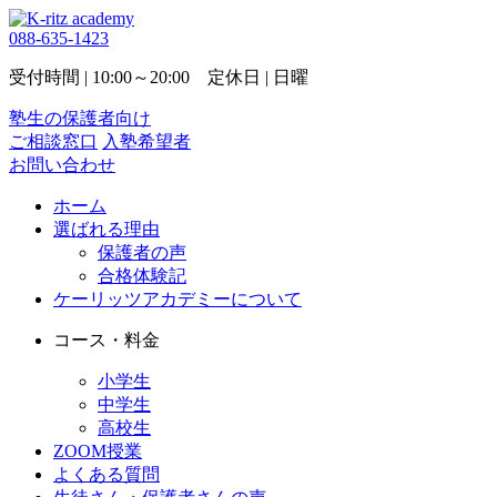
088-635-1423
受付時間 | 10:00～20:00 定休日 | 日曜
塾生の保護者向け
ご相談窓口
入塾希望者
お問い合わせ
ホーム
選ばれる理由
保護者の声
合格体験記
ケーリッツアカデミーについて
コース・料金
小学生
中学生
高校生
ZOOM授業
よくある質問