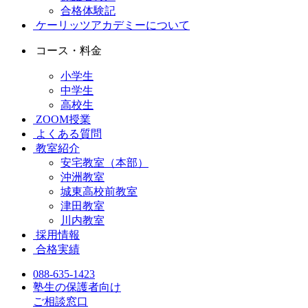
合格体験記
ケーリッツアカデミーについて
コース・料金
小学生
中学生
高校生
ZOOM授業
よくある質問
教室紹介
安宅教室（本部）
沖洲教室
城東高校前教室
津田教室
川内教室
採用情報
合格実績
088-635-1423
塾生の保護者向け
ご相談窓口