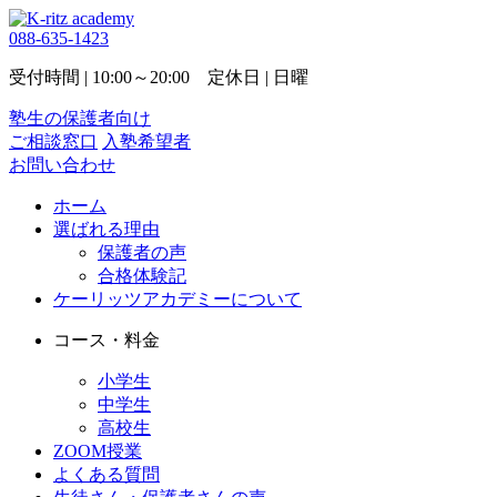
088-635-1423
受付時間 | 10:00～20:00 定休日 | 日曜
塾生の保護者向け
ご相談窓口
入塾希望者
お問い合わせ
ホーム
選ばれる理由
保護者の声
合格体験記
ケーリッツアカデミーについて
コース・料金
小学生
中学生
高校生
ZOOM授業
よくある質問