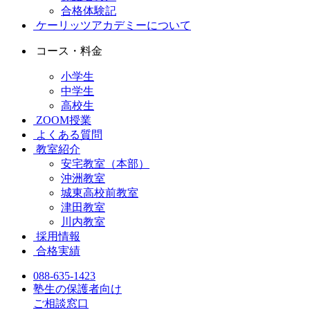
合格体験記
ケーリッツアカデミーについて
コース・料金
小学生
中学生
高校生
ZOOM授業
よくある質問
教室紹介
安宅教室（本部）
沖洲教室
城東高校前教室
津田教室
川内教室
採用情報
合格実績
088-635-1423
塾生の保護者向け
ご相談窓口