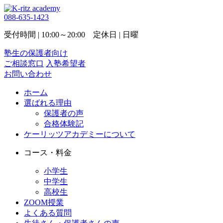
088-635-1423
受付時間 | 10:00～20:00 定休日 | 日曜
塾生の保護者向け
ご相談窓口
入塾希望者
お問い合わせ
ホーム
選ばれる理由
保護者の声
合格体験記
ケーリッツアカデミーについて
コース・料金
小学生
中学生
高校生
ZOOM授業
よくある質問