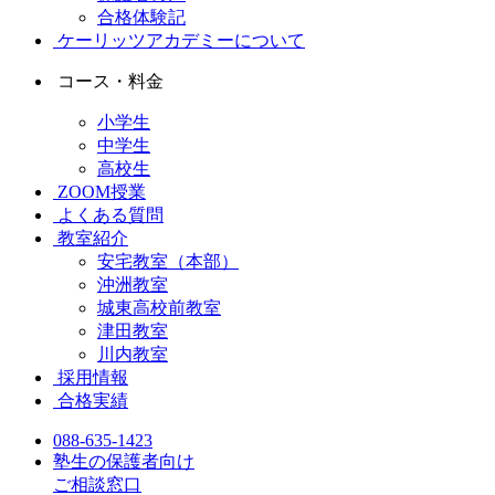
合格体験記
ケーリッツアカデミーについて
コース・料金
小学生
中学生
高校生
ZOOM授業
よくある質問
教室紹介
安宅教室（本部）
沖洲教室
城東高校前教室
津田教室
川内教室
採用情報
合格実績
088-635-1423
塾生の保護者向け
ご相談窓口