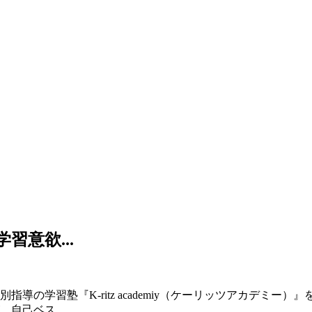
意欲...
の学習塾『K-ritz academiy（ケーリッツアカデミー
自己ベス...