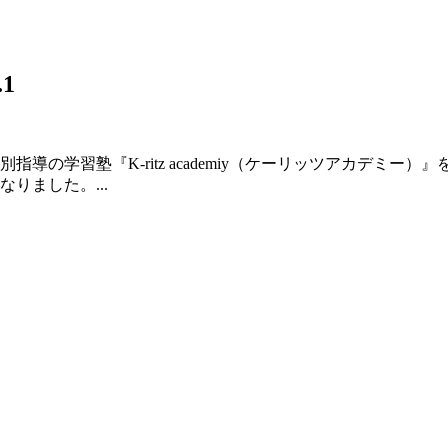
1
導の学習塾『K-ritz academiy（ケーリッツアカデミ
りました。...