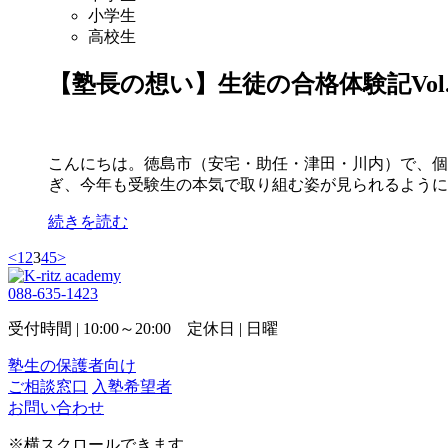
小学生
高校生
【塾長の想い】生徒の合格体験記Vol.
こんにちは。徳島市（安宅・助任・津田・川内）で、個別指
ぎ、今年も受験生の本気で取り組む姿が見られるようにな
続きを読む
<
1
2
3
4
5
>
088-635-1423
受付時間 | 10:00～20:00 定休日 | 日曜
塾生の保護者向け
ご相談窓口
入塾希望者
お問い合わせ
※横スクロールできます。