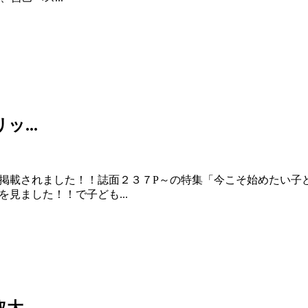
...
ーが掲載されました！！誌面２３７P～の特集「今こそ始めたい
見ました！！で子ども...