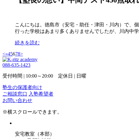
こんにちは。徳島市（安宅・助任・津田・川内）で、個別指
行った学校はあまり多くありませんでしたが、川内中学校
続きを読む
<
«
4
5
6
7
8
>
088-635-1423
受付時間 | 10:00～20:00 定休日 | 日曜
塾生の保護者向け
ご相談窓口
入塾希望者
お問い合わせ
※横スクロールできます。
安宅教室（本部）