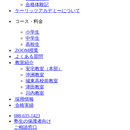
合格体験記
ケーリッツアカデミーについて
コース・料金
小学生
中学生
高校生
ZOOM授業
よくある質問
教室紹介
安宅教室（本部）
沖洲教室
城東高校前教室
津田教室
川内教室
採用情報
合格実績
088-635-1423
塾生の保護者向け
ご相談窓口