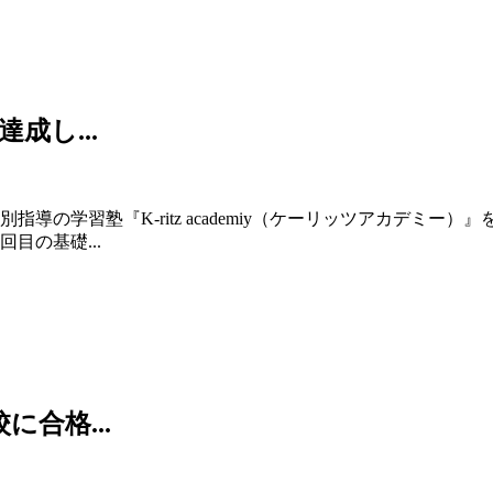
成し...
導の学習塾『K-ritz academiy（ケーリッツアカデミー
目の基礎...
合格...