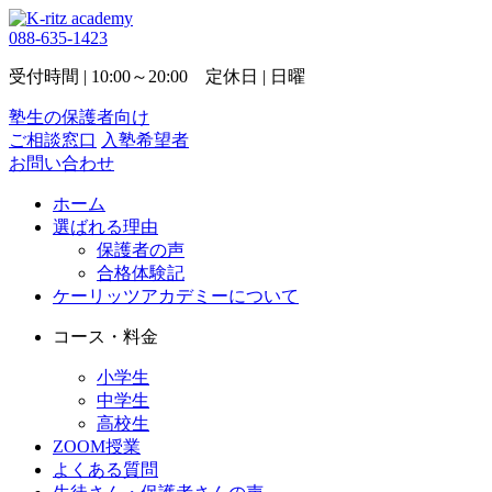
088-635-1423
受付時間 | 10:00～20:00 定休日 | 日曜
塾生の保護者向け
ご相談窓口
入塾希望者
お問い合わせ
ホーム
選ばれる理由
保護者の声
合格体験記
ケーリッツアカデミーについて
コース・料金
小学生
中学生
高校生
ZOOM授業
よくある質問